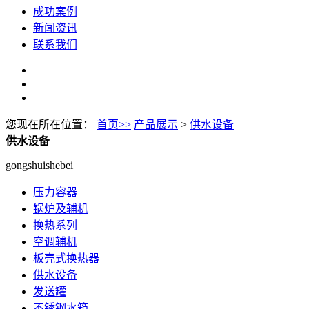
成功案例
新闻资讯
联系我们
您现在所在位置：
首页>>
产品展示
>
供水设备
供水设备
gongshuishebei
压力容器
锅炉及辅机
换热系列
空调辅机
板壳式换热器
供水设备
发送罐
不锈钢水箱