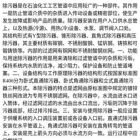
除污器是在石油化工工艺管道中应用较广的一种部件。其作用
一是防止管道介质中的杂质进入传动设备或精密部位，使生产
发生故障或影响产品的质量。除污器安装在用户入口供水总管
上，以及热源(冷源)、用热(冷)设备、水泵、调节阀入口处。
其结构形式有Y型除污器、锥形除污器、直角式除污器和高压
除污器，其主要材质有碳钢、不锈耐酸钢、锰钒钢、铸铁和可
锻铸铁等。内部的过滤网有铜网和不锈耐酸钢丝网。一、功能
与用途除污器的作用是用来清除和过滤管道中的杂质和污垢，
保持系统内水质的洁净，减少阻力，保护设备和防止管道堵
塞。二、设备结构与工作原理除污器的结构形式按国家标准图
R406分为卧式直通除污器、卧式角通除污器和立式直通除污
器三种形式。本除污器的特点是滤网由原标准图中规定的镀锌
铁丝网改进为专用不锈钢滤网。在除污器中，水流由进水口进
入筒体，经过滤网过滤的水流由出水口流出，污垢则沉降于除
污器底部，经过排污排出。三、安装与使用除污器一般应设置
于供暖系统的入口调压装置前或各设备入口前。直通式除污器
安装在水平管道上，角通式除污器可安装在直角转弯的管道
上，安装是壳上箭头方向必须与水流方向一致。运行过程中应